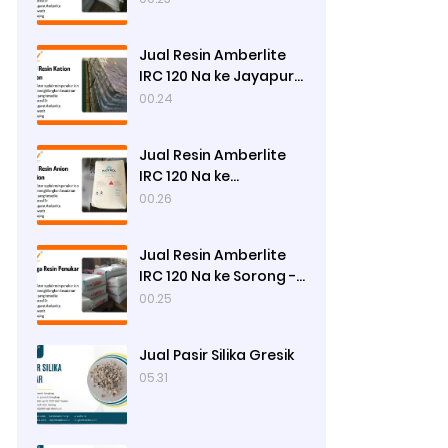
Jual Resin Amberlite
IRC 120 Na ke Jayapura
- Ady Water
00.24
Jual Resin Amberlite
IRC 120 Na ke
Manokwari - Ady
00.26
Water
Jual Resin Amberlite
IRC 120 Na ke Sorong -
Ady Water
00.25
Jual Pasir Silika Gresik
05.31