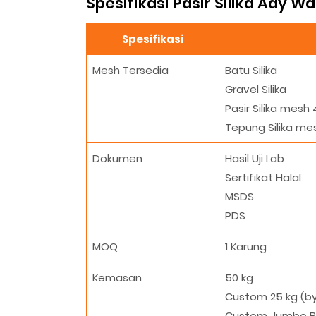
Spesifikasi Pasir Silika Ady Wa
Spesifikasi
Mesh Tersedia
Batu Silika
Gravel Silika
Pasir Silika mesh 
Tepung Silika mes
Dokumen
Hasil Uji Lab
Sertifikat Halal
MSDS
PDS
MOQ
1 Karung
Kemasan
50 kg
Custom 25 kg (by
Custom Jumbo Ba