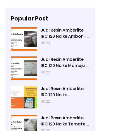
Popular Post
Jual Resin Amberlite
IRC 120 Na ke Ambon -
Ady Water
00.23
Jual Resin Amberlite
IRC 120 Na ke Mamuju -
Ady Water
00.22
Jual Resin Amberlite
IRC 120 Na ke
Gorontalo - Ady
00.22
Water
Jual Resin Amberlite
IRC 120 Na ke Ternate -
Ady Water
00.23