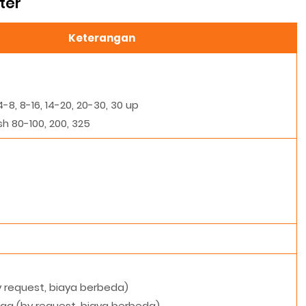
ter
Keterangan
4-8, 8-16, 14-20, 20-30, 30 up
h 80-100, 200, 325
 request, biaya berbeda)
g (by request, biaya berbeda)