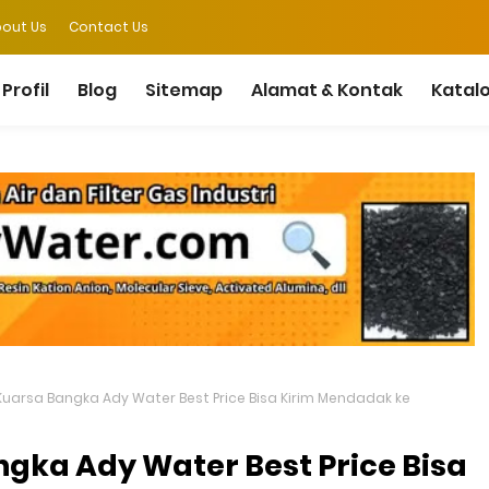
out Us
Contact Us
Profil
Blog
Sitemap
Alamat & Kontak
Katal
Kuarsa Bangka Ady Water Best Price Bisa Kirim Mendadak ke
gka Ady Water Best Price Bisa