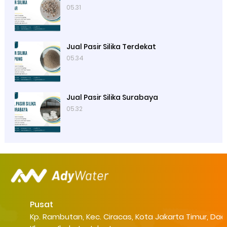
05.31
Jual Pasir Silika Terdekat
05.34
Jual Pasir Silika Surabaya
05.32
Pusat
Kp. Rambutan, Kec. Ciracas, Kota Jakarta Timur, Dae