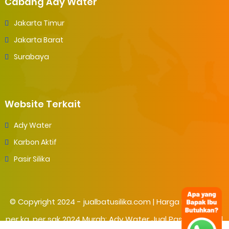
Cabang Ady Water
Jakarta Timur
Jakarta Barat
Surabaya
Website Terkait
Ady Water
Karbon Aktif
Pasir Silika
© Copyright 2024 -
jualbatusilika.com | Harga Batu Silika
per kg, per sak 2024 Murah; Ady Water Jual Pasir Silika
- All