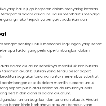
 silika yang halus juga berperan dalam menyaring kotoran
ang terdapat di dalam akuarium. Hal ini membantu menjaga
engurangi risiko terjadinya penyakit pada ikan dan
pat
rium sangat penting untuk mencapai lingkungan yang sehat
Beberapa faktor yang perlu dipertimbangkan dalam
i:
gunakan dalam akuarium sebaiknya memiliki ukuran butiran
an tanaman akuatik. Butiran yang terlalu besar dapat
kesulitan bagi akar tanaman untuk menembus substrat.
adi pertimbangan estetis dalam memilih substrat untuk
terang seperti putih atau coklat muda umumnya lebih
ang bersih dan alami di dalam akuarium.
ng digunakan aman bagi ikan dan tanaman akuatik. Hindari
dung bahan kimia berbahaya atau zat beracun yang