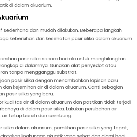
ik di dalam akuarium.
 Akuarium
atif sederhana dan mudah dilakukan. Beberapa langkah
aga kebersihan dan kesehatan pasir silika dalam akuarium
ersihan pasir silika secara berkala untuk menghilangkan
rangkap di dalamnya. Gunakan alat penyedot atau
oran tanpa mengganggu substrat.
ajaan pasir silika dengan menambahkan lapisan baru
an kejernihan air di dalam akuarium. Ganti sebagian
 pasir silika yang baru.
or kualitas air di dalam akuarium dan pastikan tidak terjadi
ahaya di dalam pasir silika. Lakukan perubahan air
 air tetap bersih dan seimbang.
ilika dalam akuarium, pemilihan pasir silika yang tepat,
iptakan lingkungan akuatik yang sehat dan alami bagi