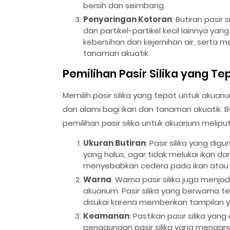
bersih dan seimbang.
Penyaringan Kotoran
: Butiran pasir
dan partikel-partikel kecil lainnya y
kebersihan dan kejernihan air, serta m
tanaman akuatik.
Pemilihan Pasir Silika yang Te
Memilih pasir silika yang tepat untuk akua
dan alami bagi ikan dan tanaman akuatik. 
pemilihan pasir silika untuk akuarium meliput
Ukuran Butiran
: Pasir silika yang di
yang halus, agar tidak melukai ikan d
menyebabkan cedera pada ikan atau 
Warna
: Warna pasir silika juga menj
akuarium. Pasir silika yang berwarna 
disukai karena memberikan tampilan y
Keamanan
: Pastikan pasir silika ya
penggunaan pasir silika yang mengan