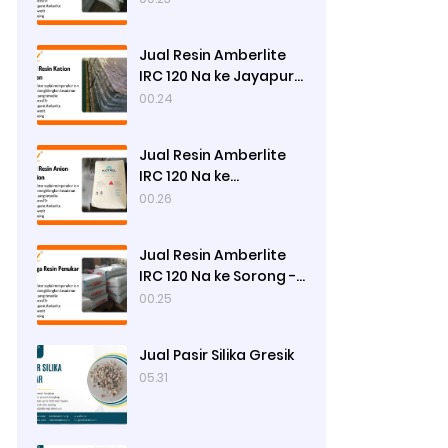
Jual Resin Amberlite
IRC 120 Na ke Jayapura
- Ady Water
00.24
Jual Resin Amberlite
IRC 120 Na ke
Manokwari - Ady
00.26
Water
Jual Resin Amberlite
IRC 120 Na ke Sorong -
Ady Water
00.25
Jual Pasir Silika Gresik
05.31