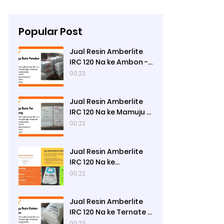
Popular Post
Jual Resin Amberlite
IRC 120 Na ke Ambon -
Ady Water
00.23
Jual Resin Amberlite
IRC 120 Na ke Mamuju -
Ady Water
00.22
Jual Resin Amberlite
IRC 120 Na ke
Gorontalo - Ady
00.22
Water
Jual Resin Amberlite
IRC 120 Na ke Ternate -
Ady Water
00.23