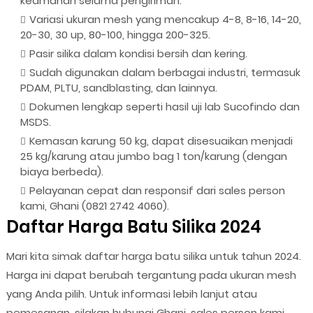
keamanan selama pengiriman.
Variasi ukuran mesh yang mencakup 4-8, 8-16, 14-20,
20-30, 30 up, 80-100, hingga 200-325.
Pasir silika dalam kondisi bersih dan kering.
Sudah digunakan dalam berbagai industri, termasuk
PDAM, PLTU, sandblasting, dan lainnya.
Dokumen lengkap seperti hasil uji lab Sucofindo dan
MSDS.
Kemasan karung 50 kg, dapat disesuaikan menjadi
25 kg/karung atau jumbo bag 1 ton/karung (dengan
biaya berbeda).
Pelayanan cepat dan responsif dari sales person
kami, Ghani (0821 2742 4060).
Daftar Harga Batu Silika 2024
Mari kita simak daftar harga batu silika untuk tahun 2024.
Harga ini dapat berubah tergantung pada ukuran mesh
yang Anda pilih. Untuk informasi lebih lanjut atau
pemesanan, silakan hubungi Ghani, sales person kami.