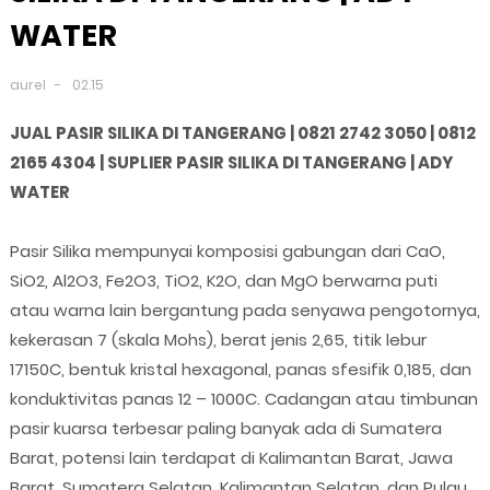
WATER
aurel
02.15
JUAL PASIR SILIKA DI TANGERANG | 0821 2742 3050 | 0812
2165 4304 | SUPLIER PASIR SILIKA DI TANGERANG | ADY
WATER
Pasir Silika mempunyai komposisi gabungan dari CaO,
SiO2, Al2O3, Fe2O3, TiO2, K2O, dan MgO berwarna puti
atau warna lain bergantung pada senyawa pengotornya,
kekerasan 7 (skala Mohs), berat jenis 2,65, titik lebur
17150C, bentuk kristal hexagonal, panas sfesifik 0,185, dan
konduktivitas panas 12 – 1000C. Cadangan atau timbunan
pasir kuarsa terbesar paling banyak ada di Sumatera
Barat, potensi lain terdapat di Kalimantan Barat, Jawa
Barat, Sumatera Selatan, Kalimantan Selatan, dan Pulau